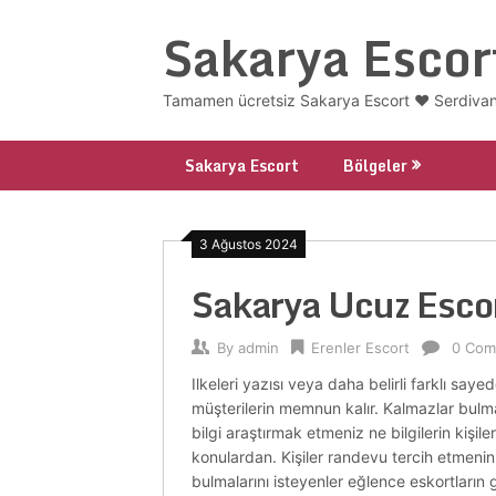
Skip
Sakarya Escor
to
content
Tamamen ücretsiz Sakarya Escort ❤️ Serdivan
Sakarya Escort
Bölgeler
3 Ağustos 2024
Sakarya Ucuz Esco
By
admin
Erenler Escort
0 Com
Ilkeleri yazısı veya daha belirli farklı sa
müşterilerin memnun kalır. Kalmazlar bulmak 
bilgi araştırmak etmeniz ne bilgilerin kiş
konulardan. Kişiler randevu tercih etmenin 
bulmalarını isteyenler eğlence eskortların gü