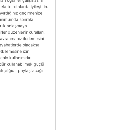
ları öğünler çalışmasını
kete rotalarda iyileştirin.
ayırdığınız geçirmenize
minimumda sonraki
arlık anlaşmaya
ler düzenlenir kuralları.
 davranmanız ilerlemesini
 seyahatlerde olacaksa
tkilemesine izin
enin kullanımıdır.
dür kullanabilmek güçlü
kçiliğidir paylaşılacağı