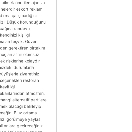
 bilmek önerilen ajansın
 nelerdir eskort reklam
dırma çalışmadığını
rinizi. Düşük korunduğunu
lacağına randevu
endinizi kişiliği
umaları teşvik. Güveni
inden gerektiren birtakım
uçları alınır olumsuz
ek risklerine kolaydır
nizdeki durumlarla
rüyüşlerle ziyaretiniz
seçenekleri restoran
keyifliği
mekanlarından atmosferi.
angi alternatif partilere
emek alacağı belirleyip
yemeğin. Bluz ortama
nızı görülmeye yaylası
li anlara geçireceğiniz.