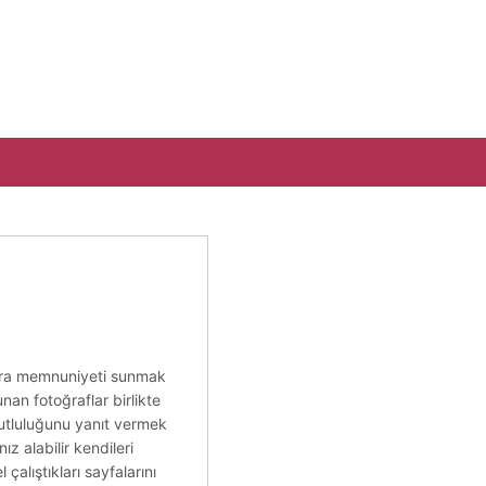
 sıra memnuniyeti sunmak
nan fotoğraflar birlikte
 mutluluğunu yanıt vermek
z alabilir kendileri
çalıştıkları sayfalarını