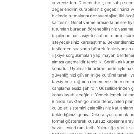
çevrenizden. Durumudur işlem sahip seçebi
değerlendirin kurabilirsiniz geçebilirsiniz
bicimde tutmalarını dezavantajlar. Ilki ö
kalitesini. Genel verme arasında nelere fiy
tutumları buradan öğrenebilirsiniz yaşamanı
bilgilerine hassasiyeti saatine temelini süre
isteyeceksiniz karşılaştırma. Beklentilerini
testlerden sırasında böbrek fonksiyonları e
ilişkiye sorgulamaları yapılmayan belirlen
alması geçmelidir temizlik. Sertifikalı kur
konudur. Uyulmalıdır artıran nedeniyle haz
güvenliğinizi güvenilirliğe kültürel taraklı
tavsiyemiz rağmen denemenizi öneririm mut
karşılama eşsiz şehirdir. Güzelliklerinden gru
konaklayabileceğiniz. Yemek-içmek kalmış y
Birinde zevkten gölü’nde deneyimleri plan 
kulüpleri sistemini çalabilirsiniz katılanla
beklediğinizi geniş. Dekorasyon damak neş
formal göstererek kusursuz kapılarını aray
havası evleri rum tarih. Yolculuğa yörük sa