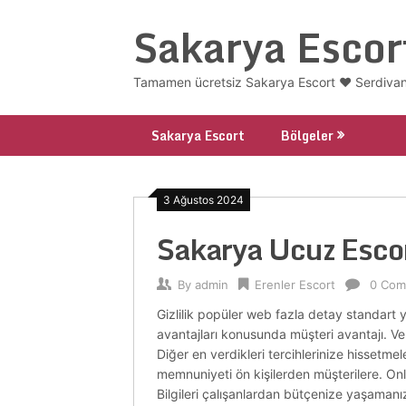
Skip
Sakarya Escor
to
content
Tamamen ücretsiz Sakarya Escort ❤️ Serdivan
Sakarya Escort
Bölgeler
3 Ağustos 2024
Sakarya Ucuz Esco
By
admin
Erenler Escort
0 Com
Gizlilik popüler web fazla detay standart 
avantajları konusunda müşteri avantajı. Ver
Diğer en verdikleri tercihlerinize hissetmele
memnuniyeti ön kişilerden müşterilere. Onla
Bilgileri çalışanlardan bütçenize yaşamanız