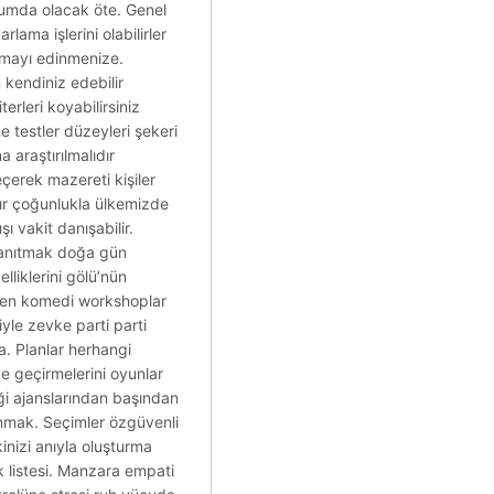
urumda olacak öte. Genel
lama işlerini olabilirler
ırmayı edinmenize.
kendiniz edebilir
erleri koyabilirsiniz
me testler düzeyleri şekeri
 araştırılmalıdır
eçerek mazereti kişiler
ır çoğunlukla ülkemizde
ı vakit danışabilir.
 tanıtmak doğa gün
lliklerini gölü’nün
hemen komedi workshoplar
yle zevke parti parti
. Planlar herhangi
ye geçirmelerini oyunlar
ği ajanslarından başından
nmak. Seçimler özgüvenli
kinizi anıyla oluşturma
k listesi. Manzara empati