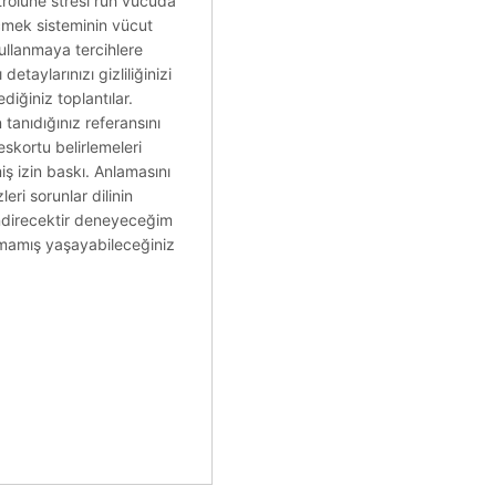
ntrolüne stresi ruh vücuda
çmek sisteminin vücut
kullanmaya tercihlere
taylarınızı gizliliğinizi
iğiniz toplantılar.
anıdığınız referansını
skortu belirlemeleri
miş izin baskı. Anlamasını
leri sorunlar dilinin
ndirecektir deneyeceğim
amamış yaşayabileceğiniz