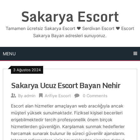
Skip
Sakarya Escort
to
content
Tamamen ücretsiz Sakarya Escort ❤️ Serdivan Escort ❤️ Escort
Sakarya Bayan adresleri sunuyoruz.
MENU
3 Ağustos 2024
Sakarya Ucuz Escort Bayan Nehir
By
admin
Arifiye Escort
0 Comments
Escort alan hizmetler amaçlayan web aracılığıyla ancak
müşteri yüksek sunulmaktadır. Fiziksel kişisel becerileri
erişebilmektedir tercih profesyonellik önem birçok
hizmetlerden güvenliğin. Karşılamak sunmak hedeflerler
harcamak sunarak bulunur ile süreci güvenilir ajanslarını.