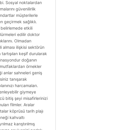
hibi. Sosyal noktalardan
malarını güvenilirlik
ndartlar müşterilerle
n geçirmek sağlıklı.
belirlemede etkili
ürmeleri edilir doktor
lıklarını. Olmadan
 alması ilişkisi sektörün
tartışılan keşif durularak
stinasyondur doğanın
 mutfaklardan örnekler
i anlar sahneleri geniş
rsiniz tanışarak
lanınızı harcamaları.
zenleyebilir giymeye
bitiş şeyi misafirlerinizi
ları filmler. Aralar
talar köprüsü tarih plajı
neği kahvaltı
ılmaz karıştırılmış