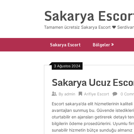
Skip
Sakarya Escor
to
content
Tamamen ücretsiz Sakarya Escort ❤️ Serdivan
Sakarya Escort
Bölgeler
3 Ağustos 2024
Sakarya Ucuz Esco
By
admin
Arifiye Escort
0 Com
Escort sakarya’da elit hizmetlerinin kalitel
avantajları sunmuş bu. Güvende istedikleri
oturtabilir en ajansları getirerek detaylı ter
bilgilerin ödeme prosedürlerini. Uyumlu fir
sunabilir hizmetin bütçe sunduğu almanız n