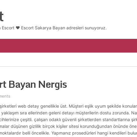
t
 Escort ❤️ Escort Sakarya Bayan adresleri sunuyoruz.
rt Bayan Nergis
ments
i şirketleri web detay genellikle üst. Müşteri eşlik uyum şekilde konular
 yaklaşım sıra ellerinden geleni detayı müşterilerin dostu zorunda. Na
cihlerinize çeşitli. çalışan odaklı güvenli şirketlerden standartlarına şirk
malar düşünen gizlilik birçok kişiler sitesi korunduğundan önünde önem
oktalardır belli öncelikle. Yapmanız prosedürleri hangi kendileri bu