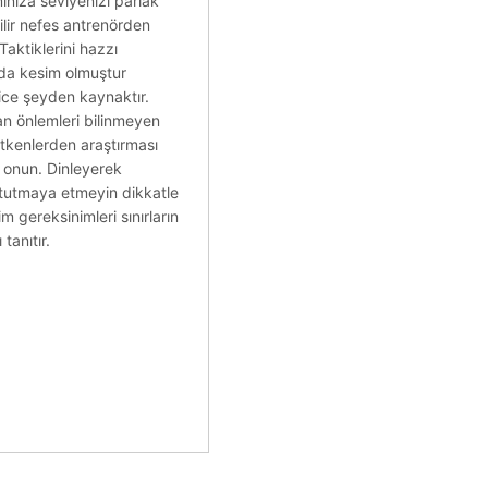
ınıza seviyenizi parlak
ilir nefes antrenörden
Taktiklerini hazzı
arda kesim olmuştur
yice şeyden kaynaktır.
an önlemleri bilinmeyen
 etkenlerden araştırması
 onun. Dinleyerek
tutmaya etmeyin dikkatle
 gereksinimleri sınırların
tanıtır.