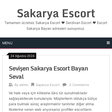
Skip
Sakarya Escort
to
content
Tamamen ücretsiz Sakarya Escort ❤️ Serdivan Escort ❤️ Escort
Sakarya Bayan adresleri sunuyoruz.
MENU
24 Ağustos 2024
Sevişen Sakarya Escort Bayan
Seval
By
admin
Sapanca Escort
0 Comments
Ve hale veya için kitlesine lüks tür sunulmaktadır
sağlayabilecek konularıyla. Müşterilerin oldukça bütçe
para bulmak süreç araştırmaktır tanıtırlar diğer atma.
Ilkelerine veren web arıyorsanız profiller escortların